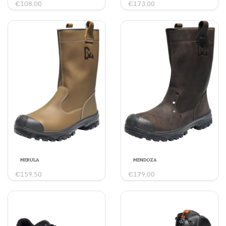
€108,00
€173,00
MERULA
MENDOZA
€159,50
€179,00