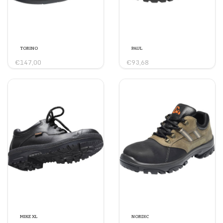
TORINO
PAUL
€147,00
€93,68
MIKE XL
NORDIC