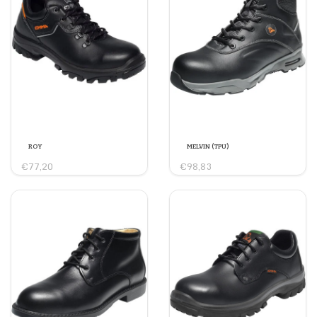
ROY
MELVIN (TPU)
€77,20
€98,83