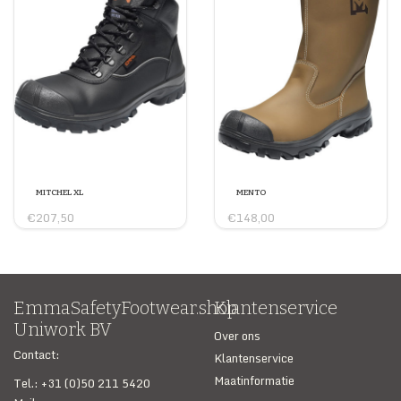
MITCHEL XL
MENTO
€207,50
€148,00
EmmaSafetyFootwear.shop
Klantenservice
Uniwork BV
Over ons
Contact:
Klantenservice
Maatinformatie
Tel.: +31 (0)50 211 5420