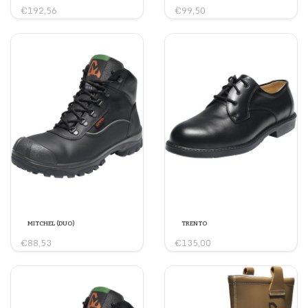
€192,56
€99,50
MITCHEL (DUO)
TRENTO
€88,53
€135,00