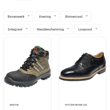
SECURITY & SERVICES
Bovenwerk
Voering
Binnenzool
Inlegzool
Neusbescherming
Loopzool
NESTOR
VITO (FRONTIER 114)