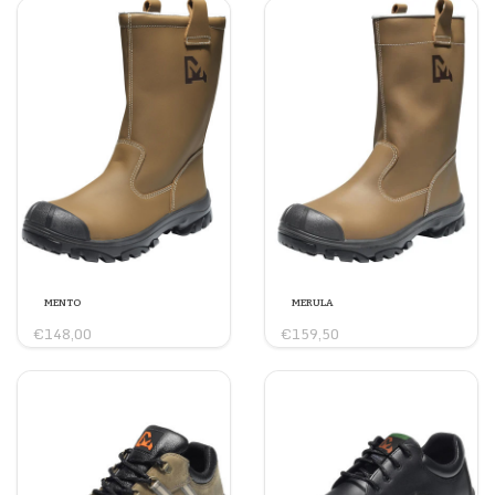
Neusbescherming
Staal / EN 12568:2010
Beschermde tussenzool
Roestvrij staal / EN 12568:2010
Bovenwerk constructie
Ströbel
Tussenzool
PU
Loopzool
GripForce® Duo / HRO
Overneus
PU
Sluiting
Geen
Europese norm
EN ISO 20345:2011
Antistatische
Antistatisch 0,1 - 1000 M Ohm
eigenschappen
Antislip
SRC
Breedtemaat
Nee
MENTO
MERULA
€148,00
€159,50