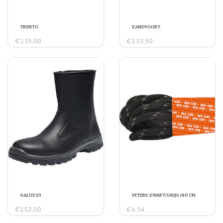
TRENTO
ZANDVOORT
€135,00
€133,50
GALUS S3
VETERS ZWART/GRIJS 180 CM
€152,00
€4,54