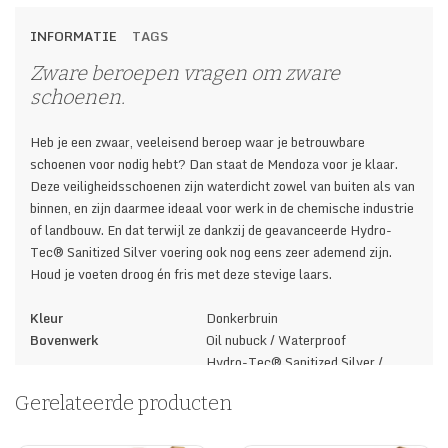
INFORMATIE
TAGS
Zware beroepen vragen om zware
schoenen.
Heb je een zwaar, veeleisend beroep waar je betrouwbare
schoenen voor nodig hebt? Dan staat de Mendoza voor je klaar.
Deze veiligheidsschoenen zijn waterdicht zowel van buiten als van
binnen, en zijn daarmee ideaal voor werk in de chemische industrie
of landbouw. En dat terwijl ze dankzij de geavanceerde Hydro-
Tec® Sanitized Silver voering ook nog eens zeer ademend zijn.
Houd je voeten droog én fris met deze stevige laars.
Kleur
Donkerbruin
Bovenwerk
Oil nubuck / Waterproof
Hydro-Tec® Sanitized Silver /
Voering
Sympatex®
Gerelateerde producten
Binnenzool
Antistatisch
Inlegzool
Antibacterieel