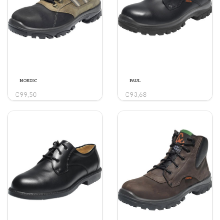
NORDIC
PAUL
€99,50
€93,68