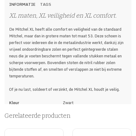
INFORMATIE
TAGS
XL maten, XL veiligheid en XL comfort.
De Mitchel XL heeft alle comfort en veiligheid van de standaard
Mitchel, maar dan in grotere maten tot maat 53. Deze schoen is
perfect voor iedereen die in de metaalindustrie werkt, dankzij zijn
vrijwel ondoordringbare zolen en perfect geïntegreerde stalen
neus die je voeten beschermt tegen vallende stukken metaal en
scherpe voorwerpen. Bovendien stoten de nitril rubber zolen
bijtende stoffen af, en smelten of verslappen ze niet bij extreme
temperaturen.
Of je nu last, soldeert of verzinkt, de Mitchel XL houdt je veilig.
Kleur
Zwart
Bovenwerk
Volnerf leer
Gerelateerde producten
Voering
Volnerf Nappaleer / Splitleer
Plantaardig nagelooid leer, met
Binnenzool
versterkte hiel
Inlegzool
Antibacterieel