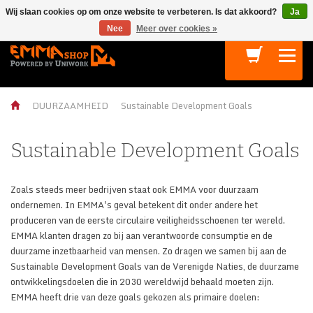
Wij slaan cookies op om onze website te verbeteren. Is dat akkoord?
Ja
Terug
Terug
Terug
Terug
Nee
Meer over cookies »
VEILIGHEIDSSCHOENEN
INDUSTRIEËN
TECHNOLOGIEËN
S1P
S1
LOGISTIEK
BALANCE
Athletic S1P
DUURZAAMHEID
Sustainable Development Goals
S1P
OIL & GAS
HYDRO CONTROL
S2
CHEMIE
CONTACT MANAGEMENT
Sustainable Development Goals
S3
BOUW
Zoals steeds meer bedrijven staat ook EMMA voor duurzaam
O2
METAAL
ondernemen. In EMMA's geval betekent dit onder andere het
produceren van de eerste circulaire veiligheidsschoenen ter wereld.
O3
VOEDING
EMMA klanten dragen zo bij aan verantwoorde consumptie en de
duurzame inzetbaarheid van mensen. Zo dragen we samen bij aan de
BUSINESS
AUTOMOBIEL
Sustainable Development Goals van de Verenigde Naties, de duurzame
ACCESSOIRES
AGRICULTUUR
ontwikkelingsdoelen die in 2030 wereldwijd behaald moeten zijn.
EMMA heeft drie van deze goals gekozen als primaire doelen:
CIRCULAIR
ELECTRONICA