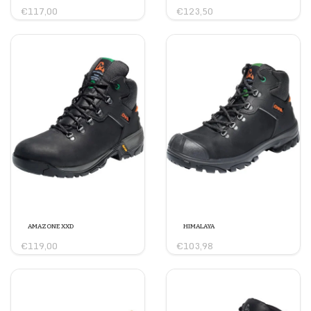
€117,00
€123,50
AMAZONE XXD
HIMALAYA
€119,00
€103,98