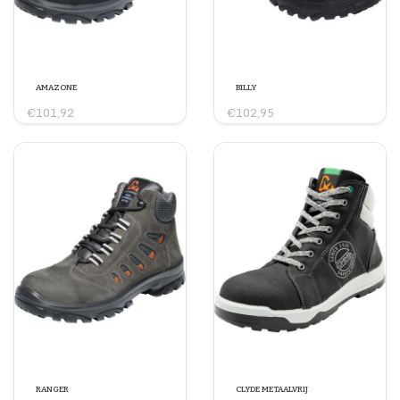
AMAZONE
BILLY
€101,92
€102,95
RANGER
CLYDE METAALVRIJ