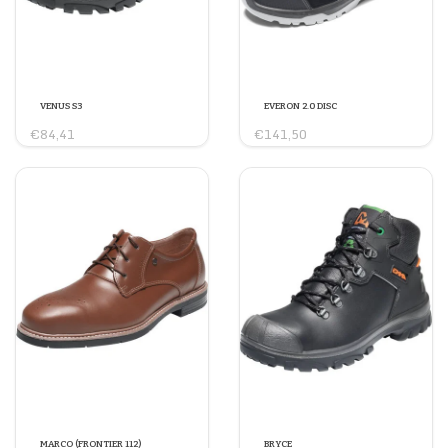
VENUS S3
EVERON 2.0 DISC
€84,41
€141,50
MARCO (FRONTIER 112)
BRYCE