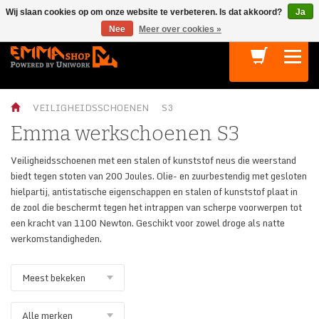
Wij slaan cookies op om onze website te verbeteren. Is dat akkoord?
Ja
Terug
Terug
Terug
Terug
Nee
Meer over cookies »
S1P
INDUSTRIEËN
TECHNOLOGIEËN
DUURZAAMHEID
Athletic S1P
LOGISTIEK
BALANCE
Sustainability
VEILIGHEIDSSCHOENEN
S3
OIL & GAS
HYDRO CONTROL
De Circulaire Collectie
Emma werkschoenen S3
CHEMIE
CONTACT MANAGEMENT
Convenant Duurzame Kleding en Textiel
Veiligheidsschoenen met een stalen of kunststof neus die weerstand
BOUW
Duurzame Productie bij EMMA
biedt tegen stoten van 200 Joules. Olie- en zuurbestendig met gesloten
hielpartij, antistatische eigenschappen en stalen of kunststof plaat in
METAAL
Sustainable Development Goals
de zool die beschermt tegen het intrappen van scherpe voorwerpen tot
een kracht van 1100 Newton. Geschikt voor zowel droge als natte
VOEDING
werkomstandigheden.
AUTOMOBIEL
AGRICULTUUR
ELECTRONICA