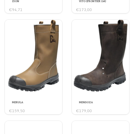
ZION
VITO (FRONTIER 114)
€94,71
€173,00
MERULA
MENDOZA
€159,50
€179,00