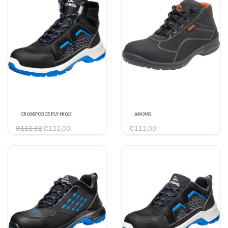
CROSSFORCE FLY HIGH
ANOUK
€112,22
€122,00
€112,00