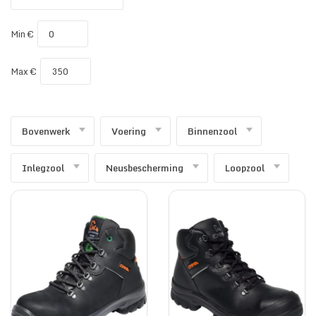
SECURITY & SERVICES
Min €
Max €
Bovenwerk
Voering
Binnenzool
Inlegzool
Neusbescherming
Loopzool