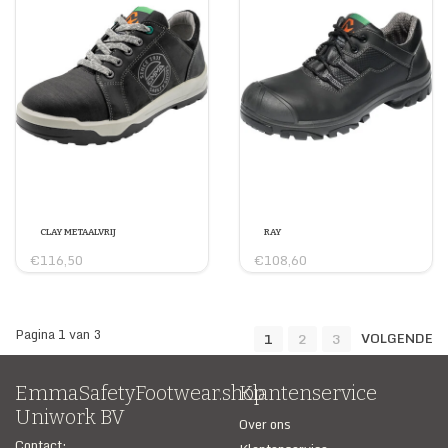
CLAY METAALVRIJ
RAY
€116,50
€108,60
Pagina 1 van 3
VOLGENDE
1
2
3
EmmaSafetyFootwear.shop
Klantenservice
Uniwork BV
Over ons
Contact: