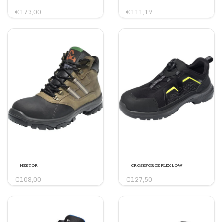
€173,00
€111,19
NESTOR
CROSSFORCE FLEX LOW
€108,00
€127,50