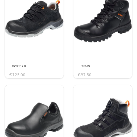
EVOKE 2.0
LUKAS
€125,00
€97,50