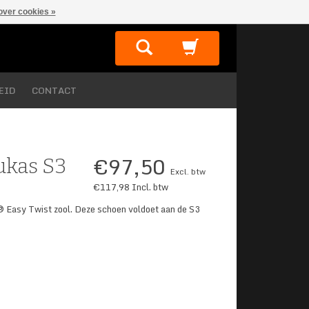
over cookies »
EID
CONTACT
€97,50
ukas S3
Excl. btw
€117,98
Incl. btw
® Easy Twist zool. Deze schoen voldoet aan de S3