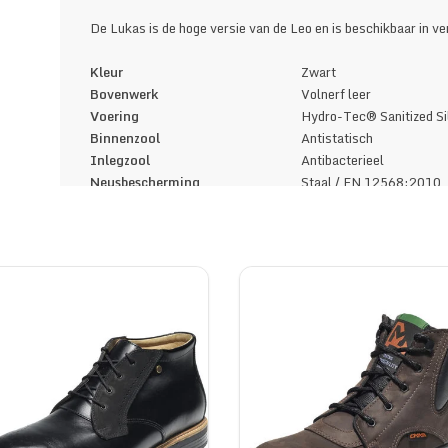
De Lukas is de hoge versie van de Leo en is beschikbaar in v
Kleur
Zwart
Bovenwerk
Volnerf leer
Voering
Hydro-Tec® Sanitized Si
Binnenzool
Antistatisch
Inlegzool
Antibacterieel
Neusbescherming
Staal / EN 12568:2010
Beschermde tussenzool
Roestvrij staal / EN 12
Bovenwerk constructie
Ströbel
Tussenzool
PU
Loopzool
GripForce® Easy Twist
Overneus
PU
Sluiting
Veters Zwart/Grijs WO
Europese norm
EN ISO 20345:2011
Antistatische eigenschappen
Antistatisch 0,1 - 1000
Antislip
SRC
Breedtematen
Ja