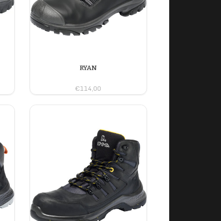
RYAN
€114,00