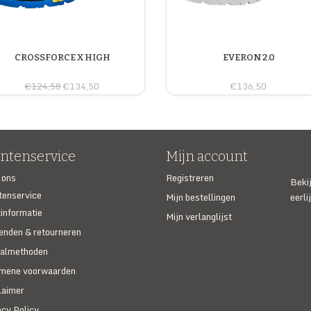
CROSSFORCE X HIGH
EVERON 2.0
€124,58
€134,50
€136,50
antenservice
Mijn account
 ons
Registreren
Beki
tenservice
Mijn bestellingen
eerli
informatie
Mijn verlanglijst
enden & retourneren
almethoden
mene voorwaarden
laimer
acy Policy