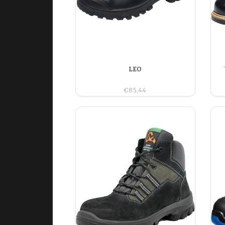
LEO
€85,44