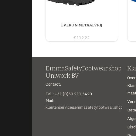
EVERON METAALVRIJ
€112,22
EmmaSafetyFootwear.shop
Kl
Uniwork BV
Over
Contact:
Klan
Maat
Tel.: +31 (0)50 211 5420
Mail:
Verz
klantenservice@emmasafetyfootwear.shop
Beta
Alge
Disc
Priv