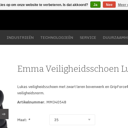
kies op om onze website te verbeteren. Is dat akkoord?
Ja
Nee
Meer 
INDUSTRIEËN
TECHNOLOGIEËN
SERVICE
DUURZAAMH
Emma Veiligheidsschoen L
Lukas veiligheidsschoen met zwart leren bovenwerk en GripForce
veiligheidsnorm.
Artikelnummer:
MM340548
Maat:
*