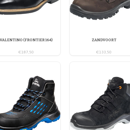
VALENTINO (FRONTIER 164)
ZANDVOORT
€187,50
€133,50