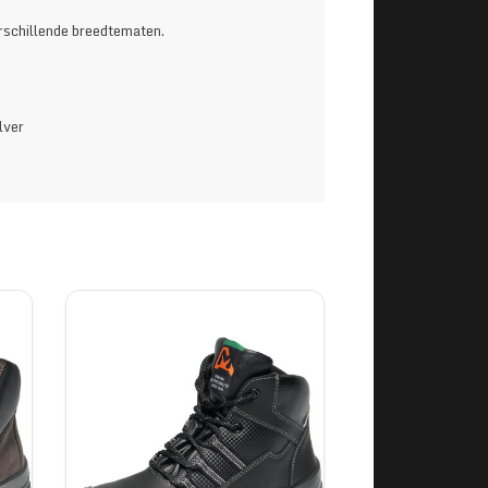
erschillende breedtematen.
lver
568:2010
RKING 120 CM
 M Ohm