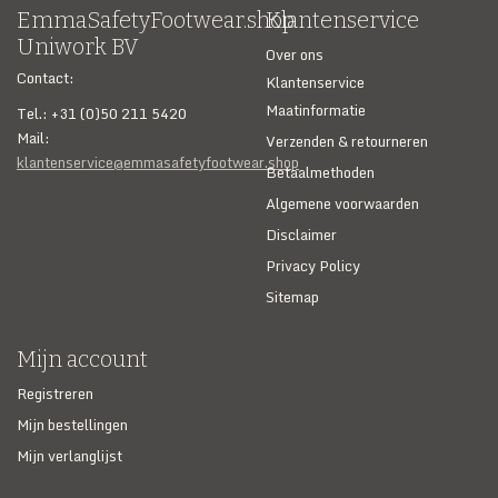
EmmaSafetyFootwear.shop
Klantenservice
SECURITY & SERVICES
Uniwork BV
Over ons
Contact:
Klantenservice
Maatinformatie
Tel.: +31 (0)50 211 5420
Mail:
Verzenden & retourneren
klantenservice@emmasafetyfootwear.shop
Betaalmethoden
Algemene voorwaarden
Disclaimer
Privacy Policy
Sitemap
Mijn account
Registreren
Mijn bestellingen
Mijn verlanglijst