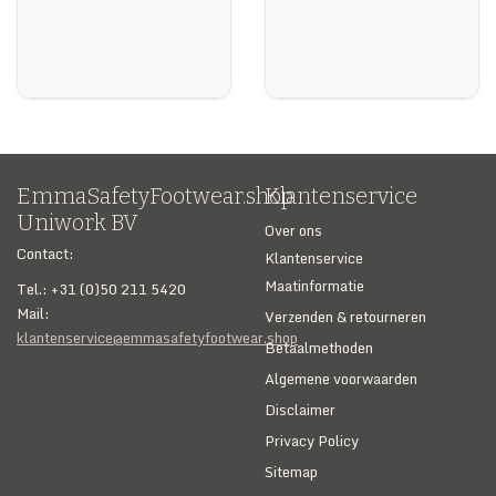
SECURITY & SERVICES
EmmaSafetyFootwear.shop
Klantenservice
Uniwork BV
Over ons
Contact:
Klantenservice
Maatinformatie
Tel.: +31 (0)50 211 5420
Mail:
Verzenden & retourneren
klantenservice@emmasafetyfootwear.shop
Betaalmethoden
Algemene voorwaarden
Disclaimer
Privacy Policy
Sitemap