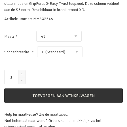
stalen neus en GripForce® Easy Twist loopzool. Deze schoen voldoet
aan de S3 norm. Beschikbaar in breedtemaat XD.
Artikelnummer:
MM332546
Maat:
*
Schoenbreedte:
*
TOEVOEGEN AAN WINKELWAGEN
Hulp bij maatkeuze? Zie de
maattabel
.
Niet helemaal naar wens? Orders kunnen makkelijk via het
retourportaal
gestuurd worden.