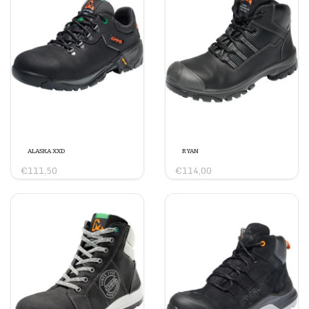
Antislip
SRC
Breedtemaat
Ja
ALASKA XXD
RYAN
€111,50
€114,00