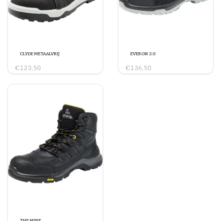
CLYDE METAALVRIJ
EVERON 2.0
€123,50
€136,50
THE MINE