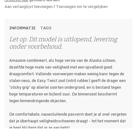
Aan verlanglijst toevoegen
/
Toevoegen om te vergelijken
INFORMATIE
TAGS
Let op: Dit model is uitlopend, levering
onder voorbehoud.
Amazone combineert, als hoge versie van de Alaska schoen,
dezelfde hoge mate van veiligheid met een opvallend goed
draagcomfort. Vallende voorwerpen maken weinig kans tegen de
stalen neus, de Easy Twist zool (nitril rubber) geeft de drager een
'sticky grip' op allerlei soorten ondergrond, en is bestand tegen
hoge temparaturen en bijtend zuur. De binnenzool beschermt
tegen binnendringende objecten.
De comfortabele, nauwsluitende pasvorm doet je al snel vergeten
dat je überhaupt veiligheidsschoenen draagt - tot het moment dat
je heel blij bent dat je ze aan hebt!