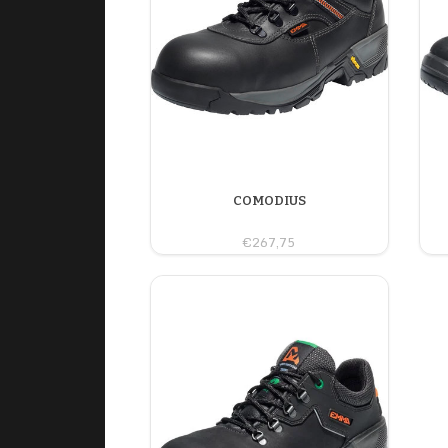
COMODIUS
€267,75