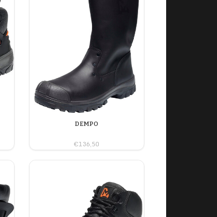
DEMPO
€136,50