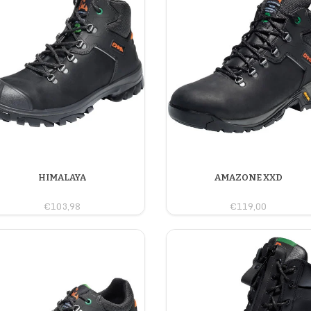
HIMALAYA
AMAZONE XXD
€103,98
€119,00