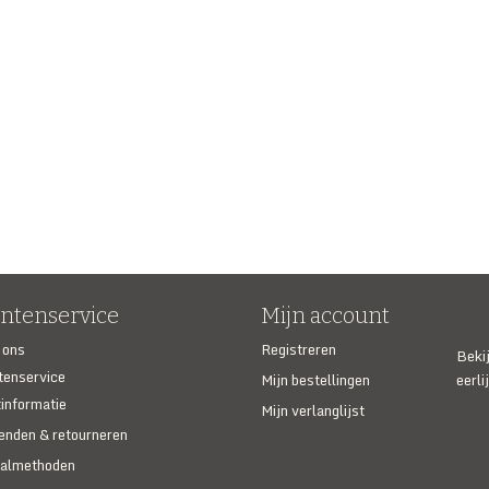
antenservice
Mijn account
 ons
Registreren
Beki
tenservice
Mijn bestellingen
eerli
informatie
Mijn verlanglijst
enden & retourneren
almethoden