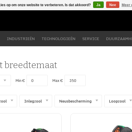
kies op om onze website te verbeteren. Is dat akkoord?
Ja
Nee
Meer 
INDUSTRIEËN
TECHNOLOGIEËN
SERVICE
DUURZAAMH
t breedtemaat
Min €
Max €
zool
Inlegzool
Neusbescherming
Loopzool