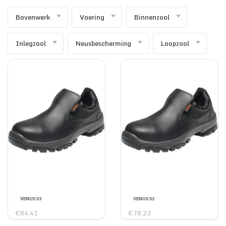
Bovenwerk
Voering
Binnenzool
SECURITY & SERVICES
Inlegzool
Neusbescherming
Loopzool
VENUS S3
VENUS S2
€84,41
€78,23