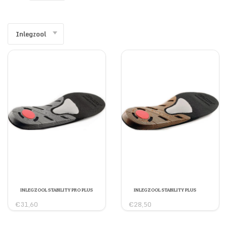
SECURITY & SERVICES
Inlegzool
INLEGZOOL STABILITY PRO PLUS
INLEGZOOL STABILITY PLUS
€31,60
€28,50