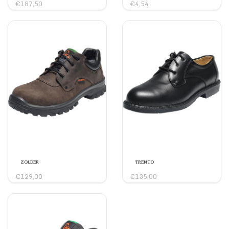
€187,50
€4,54
ZOLDER
TRENTO
€129,00
€135,00