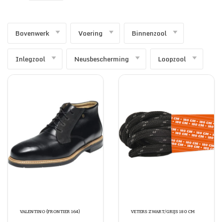
SECURITY & SERVICES
Bovenwerk
Voering
Binnenzool
Inlegzool
Neusbescherming
Loopzool
VALENTINO (FRONTIER 164)
VETERS ZWART/GRIJS 180 CM