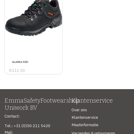
ALASKA XXD
€111,50
EmmaSafetyFootwear.shop
Klantenservice
Uniwork BV
Over ons
Contact:
Klantenservice
Maatinformatie
Tel.: +31 (0)50 211 5420
Mail:
Verzenden & retourneren