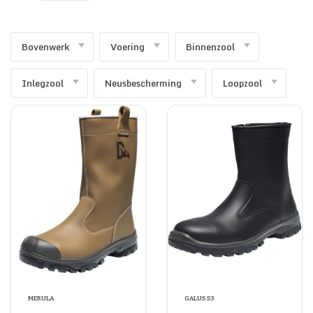
SECURITY & SERVICES
Bovenwerk
Voering
Binnenzool
Inlegzool
Neusbescherming
Loopzool
MERULA
GALUS S3