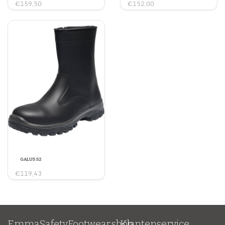
€159,50
€152,00
GALUS S2
€119,43
EmmaSafetyFootwear.shop
Klantenservice