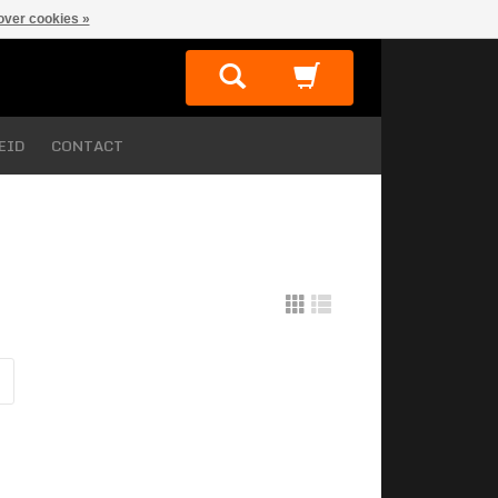
over cookies »
EID
CONTACT