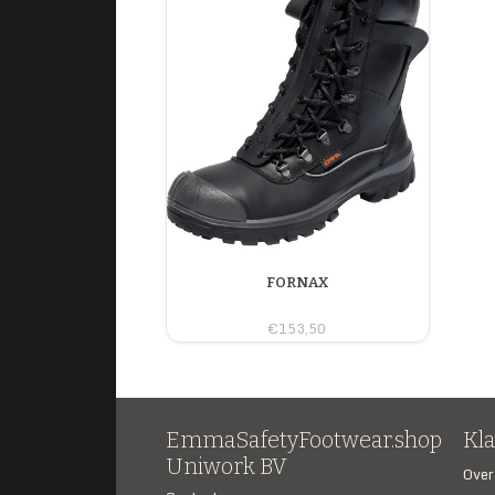
FORNAX
€153,50
EmmaSafetyFootwear.shop
Kl
Uniwork BV
Over