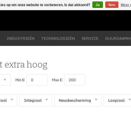
kies op om onze website te verbeteren. Is dat akkoord?
Ja
Nee
Meer 
INDUSTRIEËN
TECHNOLOGIEËN
SERVICE
DUURZAAMH
 extra hoog
Min €
Max €
zool
Inlegzool
Neusbescherming
Loopzool