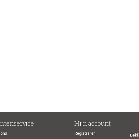
antenservice
Mijn account
 ons
Registreren
Beki