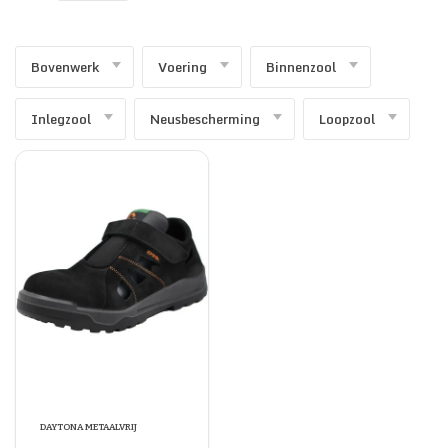
SECURITY & SERVICES
Bovenwerk
Voering
Binnenzool
Inlegzool
Neusbescherming
Loopzool
DAYTONA METAALVRIJ