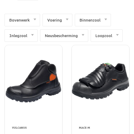
SECURITY & SERVICES
Bovenwerk
Voering
Binnenzool
Inlegzool
Neusbescherming
Loopzool
VULCANUS
MACE-M