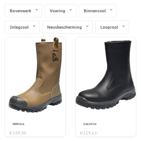
Bovenwerk
Voering
Binnenzool
SECURITY & SERVICES
Inlegzool
Neusbescherming
Loopzool
MERULA
GALUS S2
€159,50
€119,43