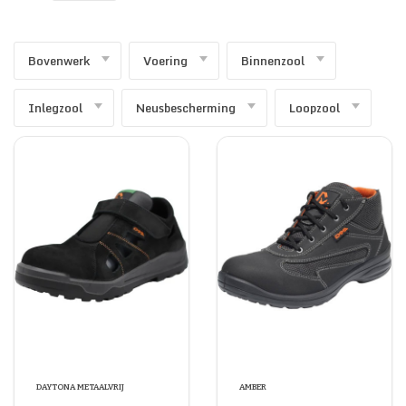
SECURITY & SERVICES
Bovenwerk
Voering
Binnenzool
Inlegzool
Neusbescherming
Loopzool
DAYTONA METAALVRIJ
AMBER