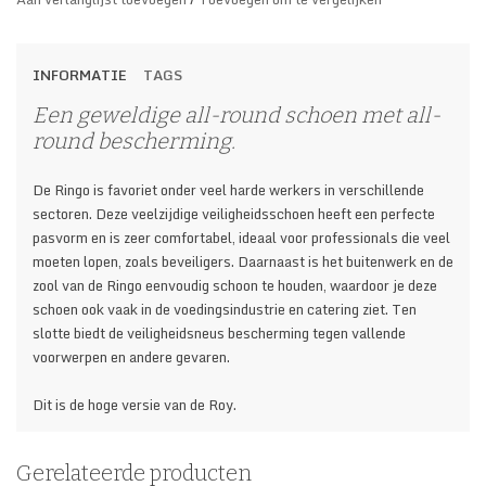
INFORMATIE
TAGS
Een geweldige all-round schoen met all-
round bescherming.
De Ringo is favoriet onder veel harde werkers in verschillende
sectoren. Deze veelzijdige veiligheidsschoen heeft een perfecte
pasvorm en is zeer comfortabel, ideaal voor professionals die veel
moeten lopen, zoals beveiligers. Daarnaast is het buitenwerk en de
zool van de Ringo eenvoudig schoon te houden, waardoor je deze
schoen ook vaak in de voedingsindustrie en catering ziet. Ten
slotte biedt de veiligheidsneus bescherming tegen vallende
voorwerpen en andere gevaren.
Dit is de hoge versie van de Roy.
Kleur
Zwart
Gerelateerde producten
Bovenwerk
Volnerf leer