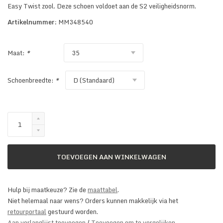
Easy Twist zool. Deze schoen voldoet aan de S2 veiligheidsnorm.
Artikelnummer:
MM348540
Maat:
*
Schoenbreedte:
*
TOEVOEGEN AAN WINKELWAGEN
Hulp bij maatkeuze? Zie de
maattabel
.
Niet helemaal naar wens? Orders kunnen makkelijk via het
retourportaal
gestuurd worden.
Aan verlanglijst toevoegen
/
Toevoegen om te vergelijken