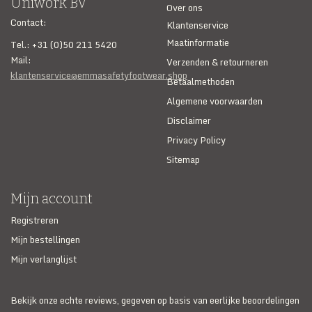
Uniwork BV
Over ons
Contact:
SECURITY & SERVICES
Klantenservice
Maatinformatie
Tel.: +31 (0)50 211 5420
Mail:
Verzenden & retourneren
klantenservice@emmasafetyfootwear.shop
Betaalmethoden
Algemene voorwaarden
Disclaimer
Privacy Policy
Sitemap
Mijn account
Registreren
Mijn bestellingen
Mijn verlanglijst
Bekijk onze echte reviews, gegeven op basis van eerlijke beoordelingen