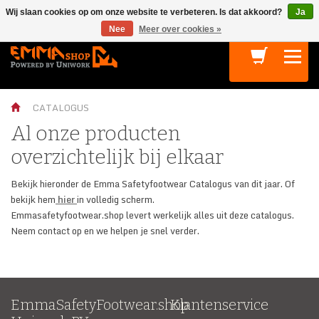
Wij slaan cookies op om onze website te verbeteren. Is dat akkoord?
Ja
Terug
Terug
Terug
Terug
Terug
Nee
Meer over cookies »
VEILIGHEIDSSCHOENEN
INDUSTRIEËN
TECHNOLOGIEËN
DUURZAAMHEID
S1P
S1
LOGISTIEK
BALANCE
Sustainability
Athletic S1P
CATALOGUS
S1P
OIL & GAS
HYDRO CONTROL
De Circulaire Collectie
Al onze producten
S2
CHEMIE
CONTACT MANAGEMENT
Convenant Duurzame Kleding en Textiel
overzichtelijk bij elkaar
S3
BOUW
Duurzame Productie bij EMMA
Bekijk hieronder de Emma Safetyfootwear Catalogus van dit jaar. Of
O2
METAAL
Sustainable Development Goals
bekijk hem
hier
in volledig scherm.
Emmasafetyfootwear.shop levert werkelijk alles uit deze catalogus.
O3
VOEDING
Neem contact op en we helpen je snel verder.
BUSINESS
AUTOMOBIEL
ACCESSOIRES
AGRICULTUUR
EmmaSafetyFootwear.shop
Klantenservice
CIRCULAIR
ELECTRONICA