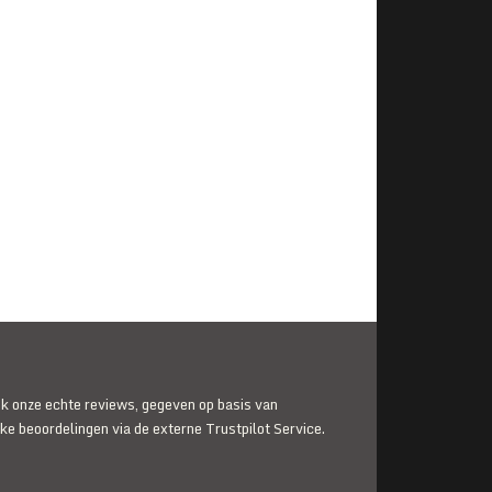
jk onze echte reviews, gegeven op basis van
jke beoordelingen via de externe Trustpilot Service.