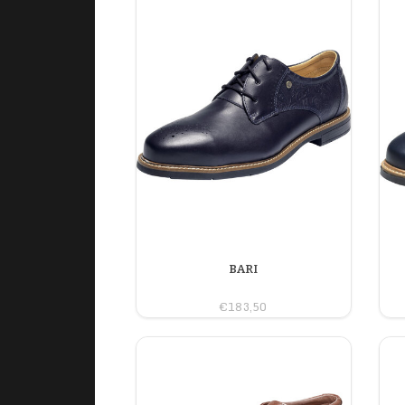
BARI
€183,50