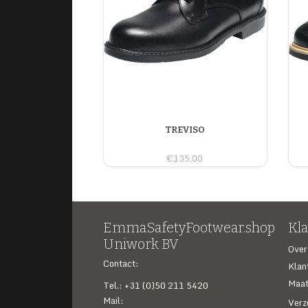
TREVISO
€135,00
EmmaSafetyFootwear.shop
Kl
Uniwork BV
Over
Contact:
Klan
Maat
Tel.: +31 (0)50 211 5420
Mail:
Verz