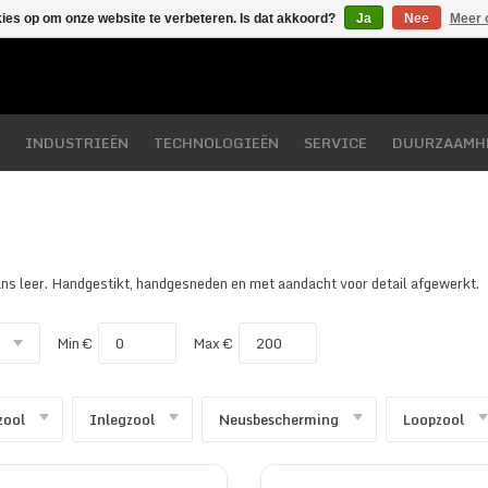
kies op om onze website te verbeteren. Is dat akkoord?
Ja
Nee
Meer 
INDUSTRIEËN
TECHNOLOGIEËN
SERVICE
DUURZAAMH
ans leer. Handgestikt, handgesneden en met aandacht voor detail afgewerkt.
Min €
Max €
zool
Inlegzool
Neusbescherming
Loopzool