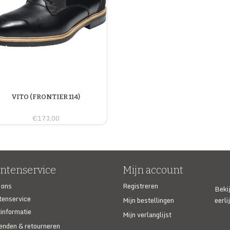
VITO (FRONTIER 114)
€173,00
antenservice
Mijn account
 ons
Registreren
Beki
tenservice
Mijn bestellingen
eerli
informatie
Mijn verlanglijst
enden & retourneren