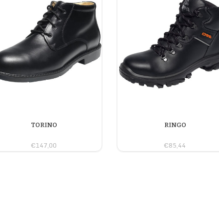
TORINO
RINGO
€147,00
€85,44