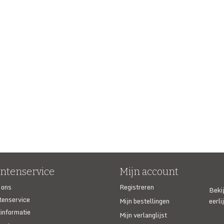
antenservice
Mijn account
 ons
Registreren
Beki
tenservice
Mijn bestellingen
eerli
informatie
Mijn verlanglijst