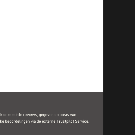
jk onze echte reviews, gegeven op basis van
jke beoordelingen via de externe Trustpilot Service.