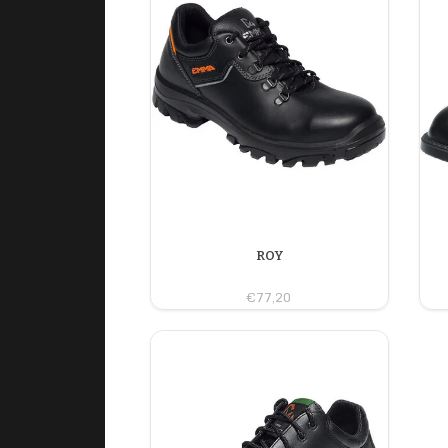
ROY
€77,20