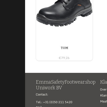
TOM
€79,26
EmmaSafetyFootwear.shop
Kl
Uniwork BV
Over
Contact:
Klan
Maat
Tel.: +31 (0)50 211 5420