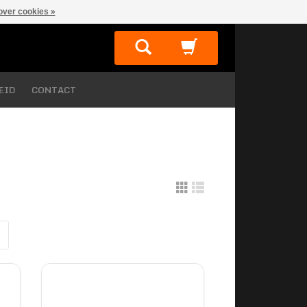
over cookies »
EID
CONTACT