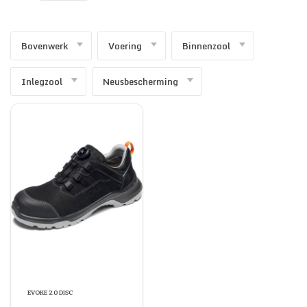
SECURITY & SERVICES
Bovenwerk
Voering
Binnenzool
Inlegzool
Neusbescherming
EVOKE 2.0 DISC